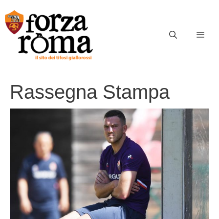
Vai
al
contenuto
ME
Rassegna Stampa