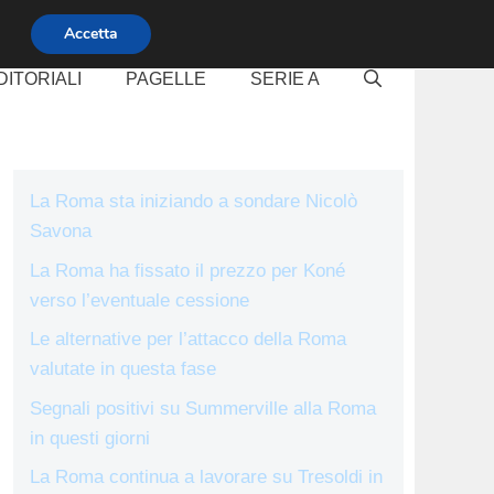
Accetta
DITORIALI
PAGELLE
SERIE A
La Roma sta iniziando a sondare Nicolò
Savona
La Roma ha fissato il prezzo per Koné
verso l’eventuale cessione
Le alternative per l’attacco della Roma
valutate in questa fase
Segnali positivi su Summerville alla Roma
in questi giorni
La Roma continua a lavorare su Tresoldi in