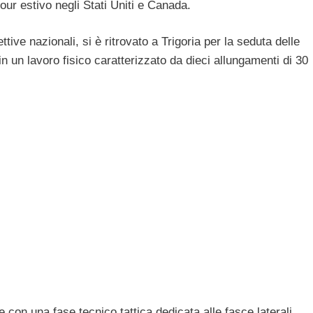
tour estivo negli Stati Uniti e Canada.
ettive nazionali, si è ritrovato a Trigoria per la seduta delle
in un lavoro fisico caratterizzato da dieci allungamenti di 30
con una fase tecnico tattica dedicata alle fasce laterali.