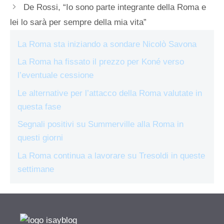
De Rossi, “Io sono parte integrante della Roma e
lei lo sarà per sempre della mia vita”
La Roma sta iniziando a sondare Nicolò Savona
La Roma ha fissato il prezzo per Koné verso
l’eventuale cessione
Le alternative per l’attacco della Roma valutate in
questa fase
Segnali positivi su Summerville alla Roma in
questi giorni
La Roma continua a lavorare su Tresoldi in queste
settimane