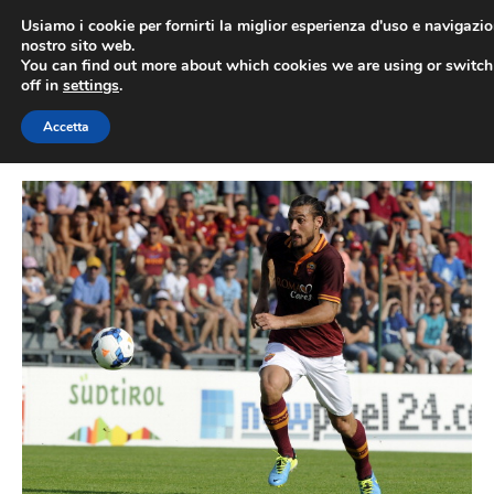
Vai
Usiamo i cookie per fornirti la miglior esperienza d'uso e navigazio
al
nostro sito web.
You can find out more about which cookies we are using or switc
contenuto
ME
off in
settings
.
Accetta