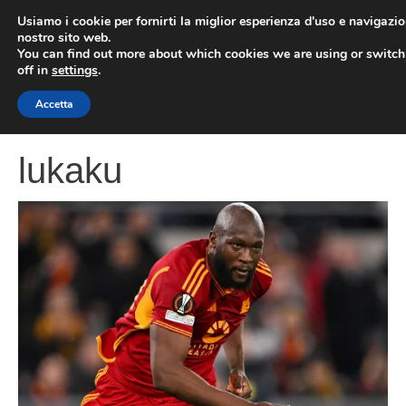
Vai
Usiamo i cookie per fornirti la miglior esperienza d'uso e navigazio
al
nostro sito web.
You can find out more about which cookies we are using or switc
contenuto
ME
off in
settings
.
Accetta
lukaku