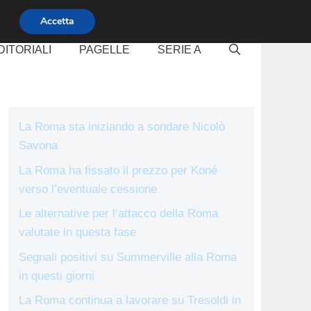
Accetta
DITORIALI
PAGELLE
SERIE A
La Roma sta iniziando a sondare Nicolò
Savona
La Roma ha fissato il prezzo per Koné
verso l’eventuale cessione
Le alternative per l’attacco della Roma
valutate in questa fase
Segnali positivi su Summerville alla Roma
in questi giorni
La Roma continua a lavorare su Tresoldi in