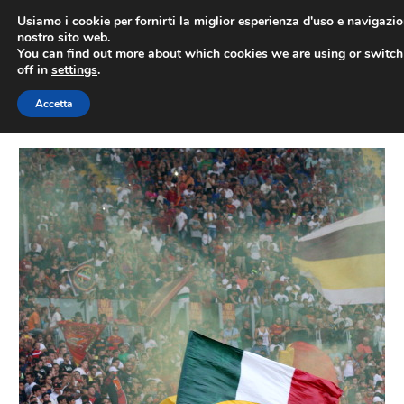
Vai
Usiamo i cookie per fornirti la miglior esperienza d'uso e navigazio
al
nostro sito web.
You can find out more about which cookies we are using or switc
contenuto
ME
off in
settings
.
Accetta