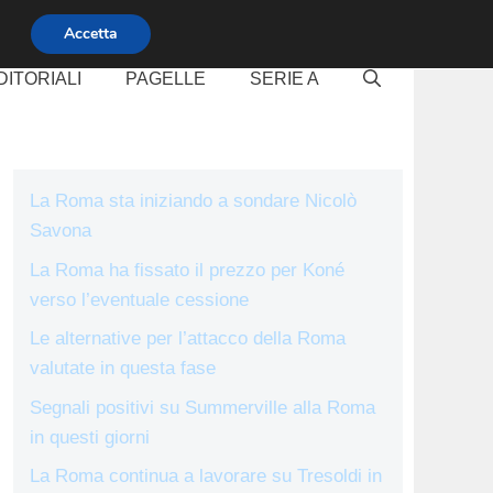
Accetta
DITORIALI
PAGELLE
SERIE A
La Roma sta iniziando a sondare Nicolò
Savona
La Roma ha fissato il prezzo per Koné
verso l’eventuale cessione
Le alternative per l’attacco della Roma
valutate in questa fase
Segnali positivi su Summerville alla Roma
in questi giorni
La Roma continua a lavorare su Tresoldi in