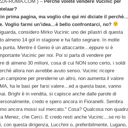
RZA-ROMA.COM ) –
Perchè volete vendere Vucinic per
ntelaar?
 in prima pagina, ma voglio che qui mi diciate il perchè
re. Voglio farmi un’idea…è bello confrontarci, no?
iguarda, considero Mirko Vucinic uno dei pilastri di questa
to almeno 14 gol in stagione e ha fatto segnare. In molte
a punta. Mentre il Genio è un attaccante…eppure si è
mportante Vucinic per noi. Poi si parla di vendere per
 di almeno 30 milioni, cosa di cui NON sono certo, i soldi
Perchè allora non avrebbe avuto senso. Vucinic ricopre
un campione per prenderne un altro, non aumenta il valore
A, ha le basi per farsi valere…ed a questa base, vanno
ai. Brighi è in vendita, si capisce anche dalle parole di
Personalmente, credo e spero ancora in Fioranelli. Sembra
iamo ancora mossi sul mercato." Cosa? Qualcosa non quadr
ia Menez, che Cerci. E credo resti anche Vucinic…se no lo
con questa dirigenza, Lucchini o, preferibilmente, Lugano,