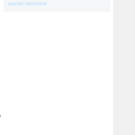
queste settimane
…
a