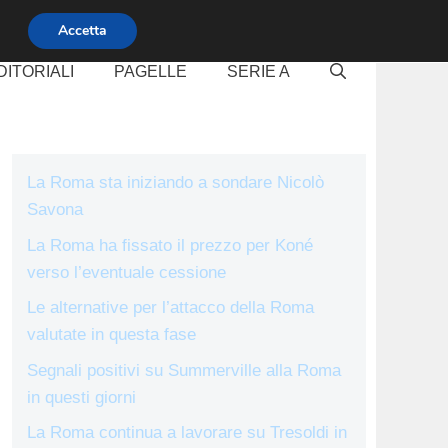
Accetta
DITORIALI
PAGELLE
SERIE A
La Roma sta iniziando a sondare Nicolò
Savona
La Roma ha fissato il prezzo per Koné
verso l’eventuale cessione
Le alternative per l’attacco della Roma
valutate in questa fase
Segnali positivi su Summerville alla Roma
in questi giorni
La Roma continua a lavorare su Tresoldi in