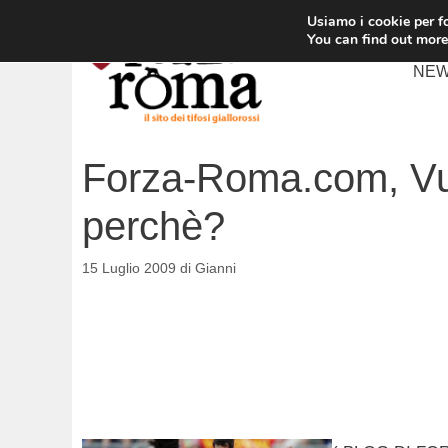
Vai
Usiamo i cookie per fo
al
You can find out more
contenuto
NE
Forza-Roma.com, Vuc
perchè?
15 Luglio 2009
di
Gianni