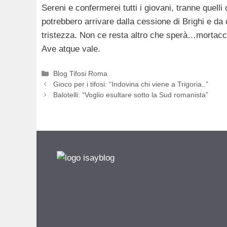
Sereni e confermerei tutti i giovani, tranne quell
potrebbero arrivare dalla cessione di Brighi e d
tristezza. Non ce resta altro che sperà…mortac
Ave atque vale.
Categorie
Blog Tifosi Roma
Gioco per i tifosi: “Indovina chi viene a Trigoria..”
Balotelli: “Voglio esultare sotto la Sud romanista”