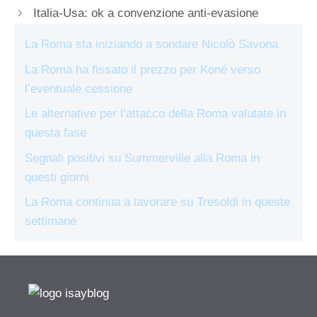
Italia-Usa: ok a convenzione anti-evasione
La Roma sta iniziando a sondare Nicolò Savona
La Roma ha fissato il prezzo per Koné verso
l’eventuale cessione
Le alternative per l’attacco della Roma valutate in
questa fase
Segnali positivi su Summerville alla Roma in
questi giorni
La Roma continua a lavorare su Tresoldi in queste
settimane