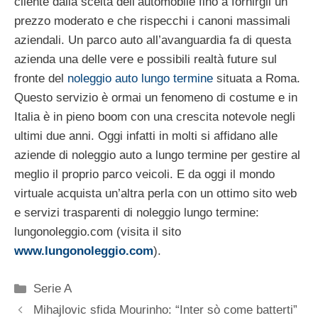
cliente dalla scelta dell’automobile fino a fornirgli un
prezzo moderato e che rispecchi i canoni massimali
aziendali. Un parco auto all’avanguardia fa di questa
azienda una delle vere e possibili realtà future sul
fronte del
noleggio auto lungo termine
situata a Roma.
Questo servizio è ormai un fenomeno di costume e in
Italia è in pieno boom con una crescita notevole negli
ultimi due anni. Oggi infatti in molti si affidano alle
aziende di noleggio auto a lungo termine per gestire al
meglio il proprio parco veicoli. E da oggi il mondo
virtuale acquista un’altra perla con un ottimo sito web
e servizi trasparenti di noleggio lungo termine:
lungonoleggio.com (visita il sito
www.lungonoleggio.com
).
Categorie
Serie A
Mihajlovic sfida Mourinho: “Inter sò come batterti”