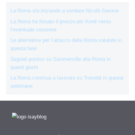
La Roma sta iniziando a sondare Nicolò Savona
La Roma ha fissato il prezzo per Koné verso
l’eventuale cessione
Le alternative per l’attacco della Roma valutate in
questa fase
Segnali positivi su Summerville alla Roma in
questi giorni
La Roma continua a lavorare su Tresoldi in queste
settimane