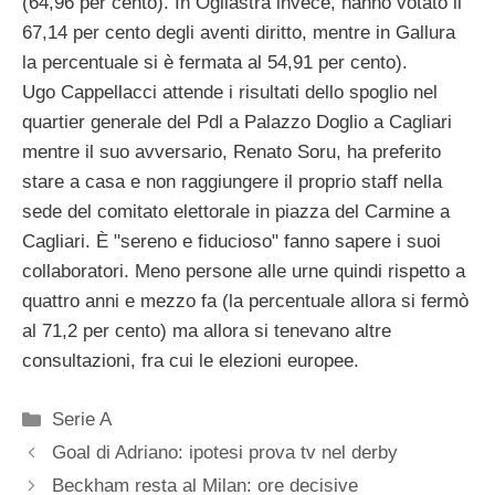
(64,96 per cento). In Ogliastra invece, hanno votato il
67,14 per cento degli aventi diritto, mentre in Gallura
la percentuale si è fermata al 54,91 per cento).
Ugo Cappellacci attende i risultati dello spoglio nel
quartier generale del Pdl a Palazzo Doglio a Cagliari
mentre il suo avversario, Renato Soru, ha preferito
stare a casa e non raggiungere il proprio staff nella
sede del comitato elettorale in piazza del Carmine a
Cagliari. È "sereno e fiducioso" fanno sapere i suoi
collaboratori. Meno persone alle urne quindi rispetto a
quattro anni e mezzo fa (la percentuale allora si fermò
al 71,2 per cento) ma allora si tenevano altre
consultazioni, fra cui le elezioni europee.
Categorie
Serie A
Goal di Adriano: ipotesi prova tv nel derby
Beckham resta al Milan: ore decisive