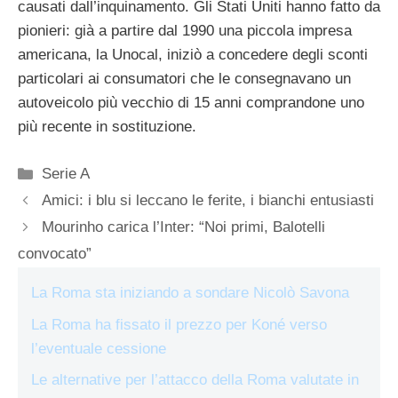
causati dall’inquinamento. Gli Stati Uniti hanno fatto da
pionieri: già a partire dal 1990 una piccola impresa
americana, la Unocal, iniziò a concedere degli sconti
particolari ai consumatori che le consegnavano un
autoveicolo più vecchio di 15 anni comprandone uno
più recente in sostituzione.
Categorie
Serie A
Amici: i blu si leccano le ferite, i bianchi entusiasti
Mourinho carica l’Inter: “Noi primi, Balotelli
convocato”
La Roma sta iniziando a sondare Nicolò Savona
La Roma ha fissato il prezzo per Koné verso
l’eventuale cessione
Le alternative per l’attacco della Roma valutate in