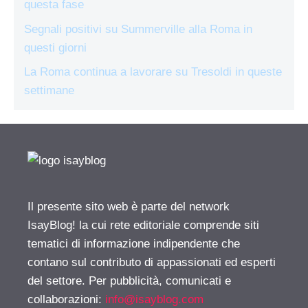
questa fase
Segnali positivi su Summerville alla Roma in
questi giorni
La Roma continua a lavorare su Tresoldi in queste
settimane
Il presente sito web è parte del network
IsayBlog! la cui rete editoriale comprende siti
tematici di informazione indipendente che
contano sul contributo di appassionati ed esperti
del settore. Per pubblicità, comunicati e
collaborazioni:
info@isayblog.com