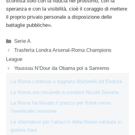
sconfitta solo con la fiducia nel prossimo, con la
speranza e con la visibilità, cioè il coraggio di mettere
il proprio privato personale a disposizione delle
battaglie pubbliche».
Categorie
Serie A
Trasferta Londra Arsenal-Roma Champions
League
Youssou N’Dour da Obama poi a Sanremo
La Roma continua a sognare Martinelli ed Endrick
La Roma sta iniziando a sondare Nicolò Savona
La Roma ha fissato il prezzo per Koné verso
l’eventuale cessione
Le alternative per l’attacco della Roma valutate in
questa fase