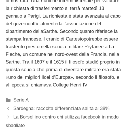
dimostrata. Una riunione interministeriale per valutare
la richiesta di trasferimento si terrà martedì 13
gennaio a Parigi. La richiesta è stata avanzata al capo
del governoufficialmentedall’associazione del
dipartimento dellaSarthe. Secondo quanto riferisce la
stampa francese,il cranio di Cartesiopotrebbe essere
trasferito presto nella scuola militare Prytanee a La
Fleche, un comune nel nord-ovest della Francia, nella
Sarthe. Tra il 1607 e il 1615 il filosofo studiò proprio in
questa scuola che prima di diventare militare era stata
«uno dei migliori licei d’Europa», secondo il filosofo, e
all’epoca si chiamava College Henri IV
Categorie
Serie A
Sardegna: raccolta differenziata salita al 38%
La Borsellino contro chi utilizza facebook in modo
sbagliato