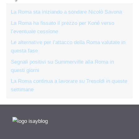
La Roma sta iniziando a sondare Nicolò Savona
La Roma ha fissato il prezzo per Koné verso
l’eventuale cessione
Le alternative per l’attacco della Roma valutate in
questa fase
Segnali positivi su Summerville alla Roma in
questi giorni
La Roma continua a lavorare su Tresoldi in queste
settimane