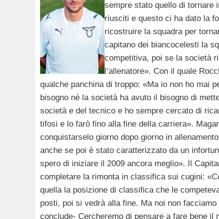
sempre stato quello di tornare 
riusciti e questo ci ha dato la fo
ricostruire la squadra per torna
capitano dei biancocelesti la s
competitiva, poi se la società r
l’allenatore». Con il quale Roc
qualche panchina di troppo: «Ma io non ho mai pe
bisogno nè la società ha avuto il bisogno di mette
società e del tecnico e ho sempre cercato di ric
tifosi e lo farò fino alla fine della carriera». Ma
conquistarselo giorno dopo giorno in allenamento
anche se poi è stato caratterizzato da un infortun
spero di iniziare il 2009 ancora meglio». Il Capit
completare la rimonta in classifica sui cugini: 
quella la posizione di classifica che le competev
posti, poi si vedrà alla fine. Ma noi non facciam
conclude- Cercheremo di pensare a fare bene il 