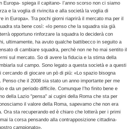
in Europa- spiega il capitano- l’anno scorso non ci siamo
rza e la voglia di rivincita e alla società la voglia di
re in Europa». Tra pochi giorni riaprirà il mercato ma per il
quadra sta bene così: «Io penso che la squadra sia già
iterrà opportuno rinforzare la squadra lo deciderà con
chi, ultimamente, ha avuto qualche battibecco in seguito a
nsato di cambiare squadra, perchè non ne ho mai sentito il
rmi sul mercato. So di avere la fiducia e la stima della
ambiarla sul campo. Sono legato a questa società e a questi
gari cercando di giocare un pò di più: «Lo spazio bisogna
. Penso che il 2008 sia stato un anno importante per me
io e da un periodo difficile. Comunque l’ho finito bene e
ano della Lazio "pensa" ai cugini della Roma che sta per
«Conosciamo il valore della Roma, sapevamo che non era
a. Ora sta recuperando ed è chiaro che lotterà per i primi
o mai la corsa pensando alla contrapposizione cittadina-
nostro campionato».