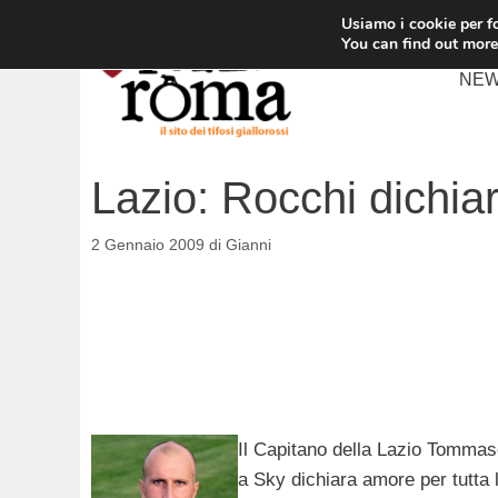
Vai
Usiamo i cookie per fo
al
You can find out more
contenuto
NE
Lazio: Rocchi dichia
2 Gennaio 2009
di
Gianni
Il Capitano della Lazio Tommaso
a Sky dichiara amore per tutta l