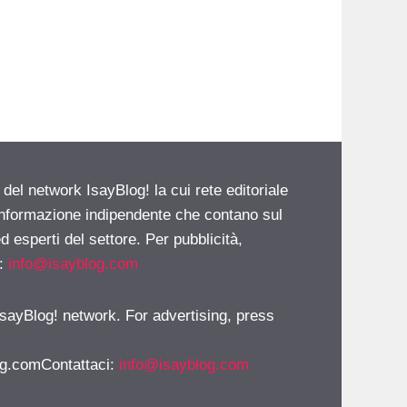
 del network IsayBlog! la cui rete editoriale
 informazione indipendente che contano sul
d esperti del settore. Per pubblicità,
i:
info@isayblog.com
 IsayBlog! network. For advertising, press
g.comContattaci
:
info@isayblog.com