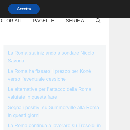
Accetta
DITORIALI
PAGELLE
SERIE A
La Roma sta iniziando a sondare Nicolò
Savona
La Roma ha fissato il prezzo per Koné
verso l’eventuale cessione
Le alternative per l’attacco della Roma
valutate in questa fase
Segnali positivi su Summerville alla Roma
in questi giorni
La Roma continua a lavorare su Tresoldi in