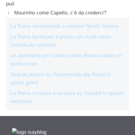
può
Mourinho come Capello, c’è da crederci?
La Roma sta iniziando a sondare Nicolò Savona
La Roma ha fissato il prezzo per Koné verso
l’eventuale cessione
Le alternative per l’attacco della Roma valutate in
questa fase
Segnali positivi su Summerville alla Roma in
questi giorni
La Roma continua a lavorare su Tresoldi in queste
settimane