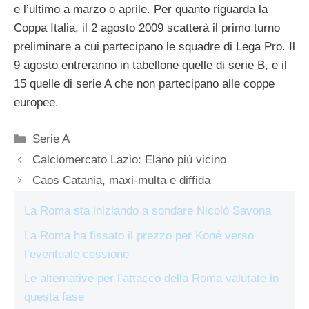
e l’ultimo a marzo o aprile. Per quanto riguarda la
Coppa Italia, il 2 agosto 2009 scatterà il primo turno
preliminare a cui partecipano le squadre di Lega Pro. Il
9 agosto entreranno in tabellone quelle di serie B, e il
15 quelle di serie A che non partecipano alle coppe
europee.
Categorie
Serie A
Calciomercato Lazio: Elano più vicino
Caos Catania, maxi-multa e diffida
La Roma sta iniziando a sondare Nicolò Savona
La Roma ha fissato il prezzo per Koné verso
l’eventuale cessione
Le alternative per l’attacco della Roma valutate in
questa fase