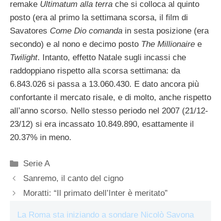
remake
Ultimatum alla terra
che si colloca al quinto
posto (era al primo la settimana scorsa, il film di
Savatores
Come Dio comanda
in sesta posizione (era
secondo) e al nono e decimo posto
The Millionaire
e
Twilight
. Intanto, effetto Natale sugli incassi che
raddoppiano rispetto alla scorsa settimana: da
6.843.026 si passa a 13.060.430. E dato ancora più
confortante il mercato risale, e di molto, anche rispetto
all’anno scorso. Nello stesso periodo nel 2007 (21/12-
23/12) si era incassato 10.849.890, esattamente il
20.37% in meno.
Categorie
Serie A
Sanremo, il canto del cigno
Moratti: “Il primato dell’Inter è meritato”
La Roma sta iniziando a sondare Nicolò Savona