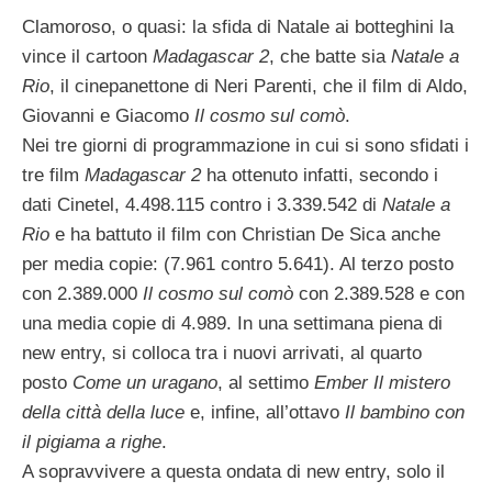
Clamoroso, o quasi: la sfida di Natale ai botteghini la
vince il cartoon
Madagascar 2
, che batte sia
Natale a
Rio
, il cinepanettone di Neri Parenti, che il film di Aldo,
Giovanni e Giacomo
Il cosmo sul comò
.
Nei tre giorni di programmazione in cui si sono sfidati i
tre film
Madagascar 2
ha ottenuto infatti, secondo i
dati Cinetel, 4.498.115 contro i 3.339.542 di
Natale a
Rio
e ha battuto il film con Christian De Sica anche
per media copie: (7.961 contro 5.641). Al terzo posto
con 2.389.000
Il cosmo sul comò
con 2.389.528 e con
una media copie di 4.989. In una settimana piena di
new entry, si colloca tra i nuovi arrivati, al quarto
posto
Come un uragano
, al settimo
Ember
Il mistero
della città della luce
e, infine, all’ottavo
Il bambino con
il pigiama a righe
.
A sopravvivere a questa ondata di new entry, solo il