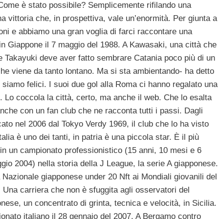
. Come è stato possibile? Semplicemente rifilando una
vittoria che, in prospettiva, vale un’enormità. Per giunta a
uoni e abbiamo una gran voglia di farci raccontare una
 in Giappone il 7 maggio del 1988. A Kawasaki, una città che
vane Takayuki deve aver fatto sembrare Catania poco più di un
he viene da tanto lontano. Ma si sta ambientando- ha detto
e siamo felici. I suoi due gol alla Roma ci hanno regalato una
». Lo coccola la città, certo, ma anche il web. Che lo esalta
nche con un fan club che ne racconta tutti i passi. Dagli
cato nel 2006 dal Tokyo Verdy 1969, il club che lo ha visto
ia è uno dei tanti, in patria è una piccola star. È il più
in un campionato professionistico (15 anni, 10 mesi e 6
gio 2004) nella storia della J League, la serie A giapponese.
a Nazionale giapponese under 20 Nft ai Mondiali giovanili del
 Una carriera che non è sfuggita agli osservatori del
ese, un concentrato di grinta, tecnica e velocità, in Sicilia.
nato italiano il 28 gennaio del 2007. A Bergamo contro