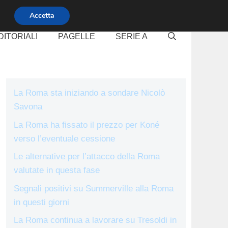
Accetta
DITORIALI
PAGELLE
SERIE A
La Roma sta iniziando a sondare Nicolò
Savona
La Roma ha fissato il prezzo per Koné
verso l’eventuale cessione
Le alternative per l’attacco della Roma
valutate in questa fase
Segnali positivi su Summerville alla Roma
in questi giorni
La Roma continua a lavorare su Tresoldi in