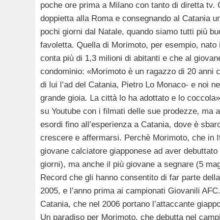
poche ore prima a Milano con tanto di diretta tv
doppietta alla Roma e consegnando al Catania una 
pochi giorni dal Natale, quando siamo tutti più b
favoletta. Quella di Morimoto, per esempio, nato
conta più di 1,3 milioni di abitanti e che al gio
condominio: «Morimoto è un ragazzo di 20 anni c
di lui l’ad del Catania, Pietro Lo Monaco- e noi n
grande gioia. La città lo ha adottato e lo coccola
su Youtube con i filmati delle sue prodezze, ma a
esordi fino all’esperienza a Catania, dove è sbar
crescere e affermarsi. Perchè Morimoto, che in Ital
giovane calciatore giapponese ad aver debuttato 
giorni), ma anche il più giovane a segnare (5 mag
Record che gli hanno consentito di far parte dell
2005, e l’anno prima ai campionati Giovanili AFC.
Catania, che nel 2006 portano l’attaccante giappon
Un paradiso per Morimoto, che debutta nel campio