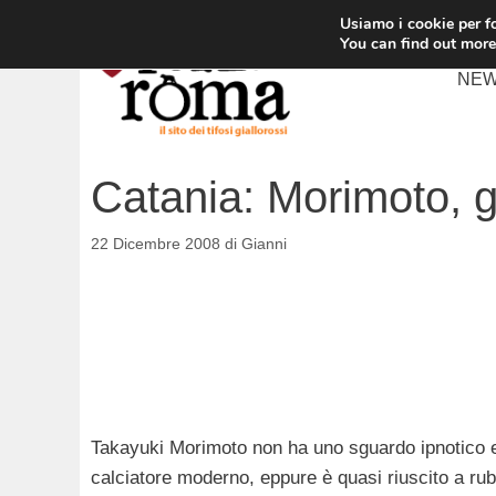
Vai
Usiamo i cookie per fo
al
You can find out more
contenuto
NE
Catania: Morimoto, gl
22 Dicembre 2008
di
Gianni
Takayuki Morimoto non ha uno sguardo ipnotico e p
calciatore moderno, eppure è quasi riuscito a r