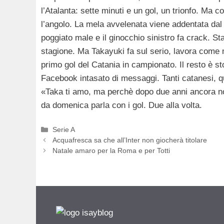
l’Atalanta: sette minuti e un gol, un trionfo. Ma c
l’angolo. La mela avvelenata viene addentata dal 
poggiato male e il ginocchio sinistro fa crack. Sta
stagione. Ma Takayuki fa sul serio, lavora come 
primo gol del Catania in campionato. Il resto è st
Facebook intasato di messaggi. Tanti catanesi, qu
«Taka ti amo, ma perchè dopo due anni ancora non
da domenica parla con i gol. Due alla volta.
Categorie
Serie A
Acquafresca sa che all’Inter non giocherà titolare
Natale amaro per la Roma e per Totti