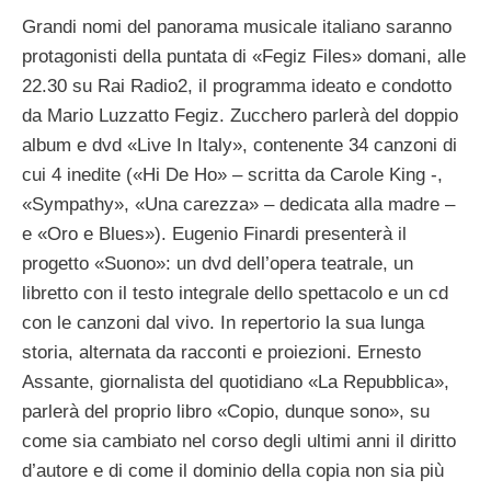
Grandi nomi del panorama musicale italiano saranno
protagonisti della puntata di «Fegiz Files» domani, alle
22.30 su Rai Radio2, il programma ideato e condotto
da Mario Luzzatto Fegiz. Zucchero parlerà del doppio
album e dvd «Live In Italy», contenente 34 canzoni di
cui 4 inedite («Hi De Ho» – scritta da Carole King -,
«Sympathy», «Una carezza» – dedicata alla madre –
e «Oro e Blues»). Eugenio Finardi presenterà il
progetto «Suono»: un dvd dell’opera teatrale, un
libretto con il testo integrale dello spettacolo e un cd
con le canzoni dal vivo. In repertorio la sua lunga
storia, alternata da racconti e proiezioni. Ernesto
Assante, giornalista del quotidiano «La Repubblica»,
parlerà del proprio libro «Copio, dunque sono», su
come sia cambiato nel corso degli ultimi anni il diritto
d’autore e di come il dominio della copia non sia più