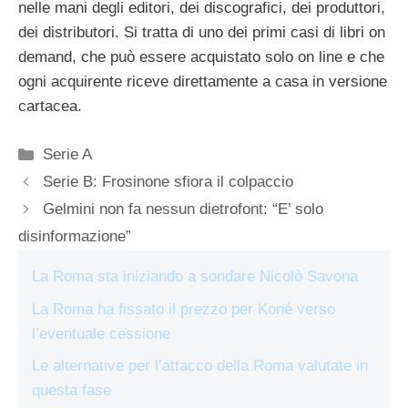
nelle mani degli editori, dei discografici, dei produttori,
dei distributori. Si tratta di uno dei primi casi di libri on
demand, che può essere acquistato solo on line e che
ogni acquirente riceve direttamente a casa in versione
cartacea.
Categorie
Serie A
Serie B: Frosinone sfiora il colpaccio
Gelmini non fa nessun dietrofont: “E’ solo
disinformazione”
La Roma sta iniziando a sondare Nicolò Savona
La Roma ha fissato il prezzo per Koné verso
l’eventuale cessione
Le alternative per l’attacco della Roma valutate in
questa fase