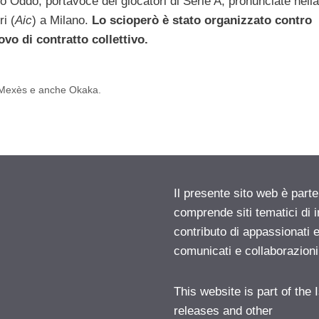
 Oddo, portavoce dei giocatori di Serie A, pronunciate nella
i (
Aic
) a Milano.
Lo scioperò è stato organizzato contro
ovo di contratto collettivo.
, Mexès e anche Okaka.
Il presente sito web è parte
comprende siti tematici di
contributo di appassionati e
comunicati e collaborazion
This website is part of the
releases and other