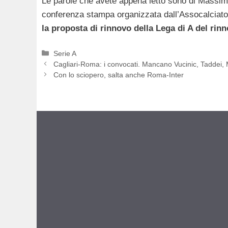
Le parole che avete appena letto sono di Massimo
conferenza stampa organizzata dall’Assocalciator
la proposta di rinnovo della Lega di A del rinn
Categorie
Serie A
Cagliari-Roma: i convocati. Mancano Vucinic, Taddei
Con lo sciopero, salta anche Roma-Inter