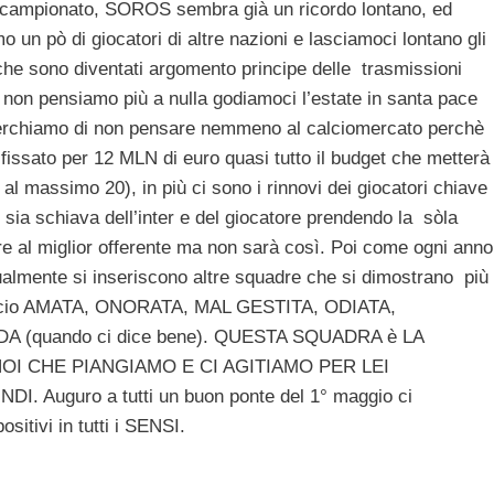
l campionato, SOROS sembra già un ricordo lontano, ed
 un pò di giocatori di altre nazioni e lasciamoci lontano gli
FA che sono diventati argomento principe delle trasmissioni
non pensiamo più a nulla godiamoci l’estate in santa pace
 cerchiamo di non pensare nemmeno al calciomercato perchè
fissato per 12 MLN di euro quasi tutto il budget che metterà
al massimo 20), in più ci sono i rinnovi dei giocatori chiave
ia schiava dell’inter e del giocatore prendendo la sòla
l miglior offerente ma non sarà così. Poi come ogni anno
almente si inseriscono altre squadre che si dimostrano più
 calcio AMATA, ONORATA, MAL GESTITA, ODIATA,
(quando ci dice bene). QUESTA SQUADRA è LA
OI CHE PIANGIAMO E CI AGITIAMO PER LEI
o a tutti un buon ponte del 1° maggio ci
sitivi in tutti i SENSI.