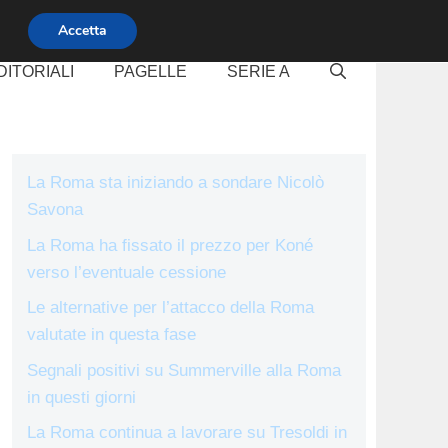
Accetta
DITORIALI
PAGELLE
SERIE A
La Roma sta iniziando a sondare Nicolò
Savona
La Roma ha fissato il prezzo per Koné
verso l’eventuale cessione
Le alternative per l’attacco della Roma
valutate in questa fase
Segnali positivi su Summerville alla Roma
in questi giorni
La Roma continua a lavorare su Tresoldi in