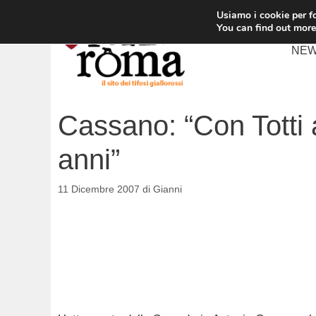
Vai
Usiamo i cookie per fo
al
You can find out more
contenuto
NE
Cassano: “Con Totti 
anni”
11 Dicembre 2007
di
Gianni