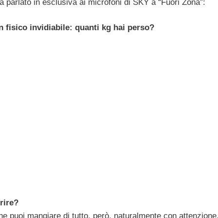
 parlato in esclusiva ai microfoni di SKY a “Fuori Zona”:
 fisico invidiabile: quanti kg hai perso?
rire?
he puoi mangiare di tutto, però, naturalmente con attenzione