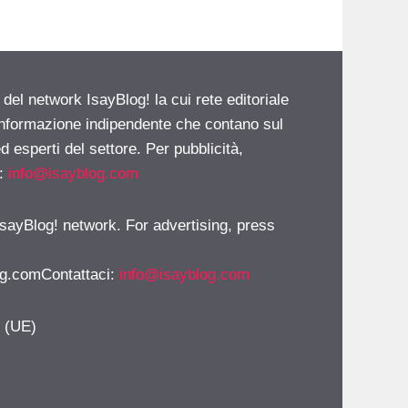
 del network IsayBlog! la cui rete editoriale
 informazione indipendente che contano sul
d esperti del settore. Per pubblicità,
i:
info@isayblog.com
 IsayBlog! network. For advertising, press
g.comContattaci
:
info@isayblog.com
y (UE)