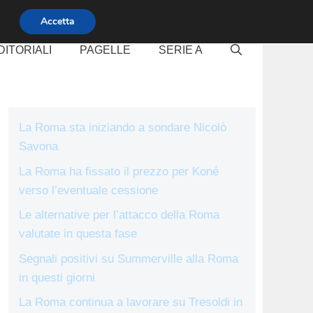
Accetta
DITORIALI
PAGELLE
SERIE A
La Roma sta iniziando a sondare Nicolò
Savona
La Roma ha fissato il prezzo per Koné
verso l’eventuale cessione
Le alternative per l’attacco della Roma
valutate in questa fase
Segnali positivi su Summerville alla Roma
in questi giorni
La Roma continua a lavorare su Tresoldi in