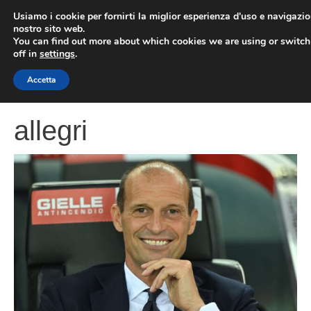
Vai
Usiamo i cookie per fornirti la miglior esperienza d'uso e navigazio
al
nostro sito web.
You can find out more about which cookies we are using or switc
contenuto
ME
off in
settings
.
Accetta
allegri