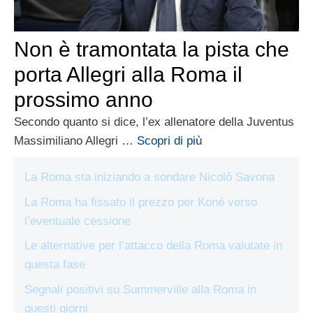
Non è tramontata la pista che
porta Allegri alla Roma il
prossimo anno
Secondo quanto si dice, l’ex allenatore della Juventus
Massimiliano Allegri …
Scopri di più
La Roma sta iniziando a sondare Nicolò Savona
La Roma ha fissato il prezzo per Koné verso
l’eventuale cessione
Le alternative per l’attacco della Roma valutate in
questa fase
Segnali positivi su Summerville alla Roma in
questi giorni