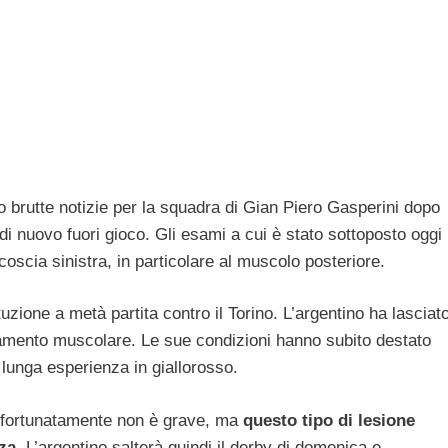
 brutte notizie per la squadra di Gian Piero Gasperini dopo
 di nuovo fuori gioco. Gli esami a cui è stato sottoposto oggi
coscia sinistra, in particolare al muscolo posteriore.
tuzione a metà partita contro il Torino. L’argentino ha lasciat
amento muscolare. Le sue condizioni hanno subito destato
lunga esperienza in giallorosso.
e fortunatamente non è grave, ma
questo tipo di lesione
za.
L’argentino salterà quindi il derby di domenica e