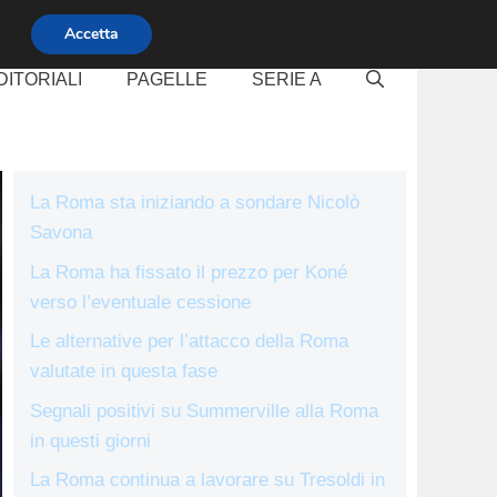
Accetta
DITORIALI
PAGELLE
SERIE A
La Roma sta iniziando a sondare Nicolò
Savona
La Roma ha fissato il prezzo per Koné
verso l’eventuale cessione
Le alternative per l’attacco della Roma
valutate in questa fase
Segnali positivi su Summerville alla Roma
in questi giorni
La Roma continua a lavorare su Tresoldi in