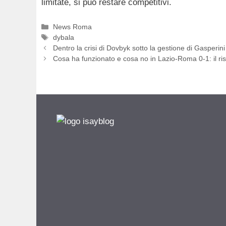
limitate, si può restare competitivi.
Categorie
News Roma
Tag
dybala
Dentro la crisi di Dovbyk sotto la gestione di Gasperini
Cosa ha funzionato e cosa no in Lazio-Roma 0-1: il risc