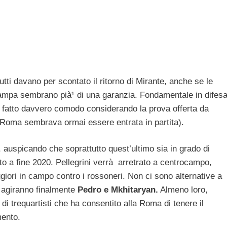
utti davano per scontato il ritorno di Mirante, anche se le
tampa sembrano pià¹ di una garanzia. Fondamentale in difes
be fatto davvero comodo considerando la prova offerta da
 Roma sembrava ormai essere entrata in partita).
, auspicando che soprattutto quest’ultimo sia in grado di
o a fine 2020. Pellegrini verrà arretrato a centrocampo,
eggiori in campo contro i rossoneri. Non ci sono alternative a
e agiranno finalmente
Pedro e Mkhitaryan.
Almeno loro,
a di trequartisti che ha consentito alla Roma di tenere il
mento.