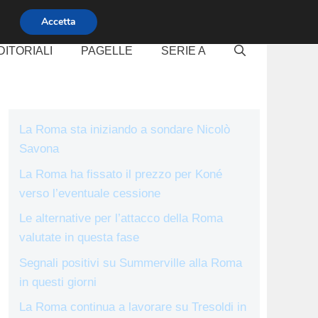
Accetta
DITORIALI
PAGELLE
SERIE A
La Roma sta iniziando a sondare Nicolò
Savona
La Roma ha fissato il prezzo per Koné
verso l’eventuale cessione
Le alternative per l’attacco della Roma
valutate in questa fase
Segnali positivi su Summerville alla Roma
in questi giorni
La Roma continua a lavorare su Tresoldi in