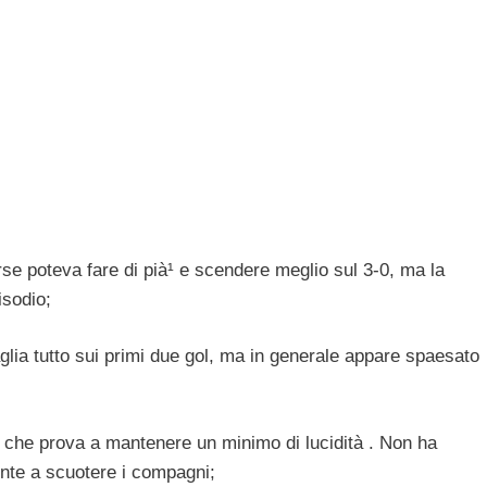
rse poteva fare di pià¹ e scendere meglio sul 3-0, ma la
isodio;
glia tutto sui primi due gol, ma in generale appare spaesato
nico che prova a mantenere un minimo di lucidità . Non ha
mente a scuotere i compagni;