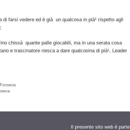
 di farsi vedere ed é già un qualcosa in pià¹ rispetto agli
;
vino chissà quante palle giocabili, ma in una serata cosa
itano e trascinatore riesca a dare qualcosina di pià¹. Leader
a Fonseca
onseca
Il presente sito web è parte