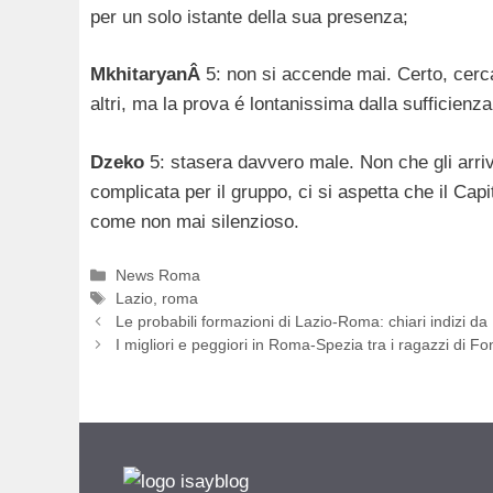
per un solo istante della sua presenza;
MkhitaryanÂ
5: non si accende mai. Certo, cerca
altri, ma la prova é lontanissima dalla sufficienza
Dzeko
5: stasera davvero male. Non che gli arri
complicata per il gruppo, ci si aspetta che il Cap
come non mai silenzioso.
Categorie
News Roma
Tag
Lazio
,
roma
Le probabili formazioni di Lazio-Roma: chiari indizi d
I migliori e peggiori in Roma-Spezia tra i ragazzi di F