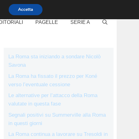
Accetta
DITORIALI
PAGELLE
SERIE A
La Roma sta iniziando a sondare Nicolò
Savona
La Roma ha fissato il prezzo per Koné
verso l’eventuale cessione
Le alternative per l’attacco della Roma
valutate in questa fase
Segnali positivi su Summerville alla Roma
in questi giorni
La Roma continua a lavorare su Tresoldi in