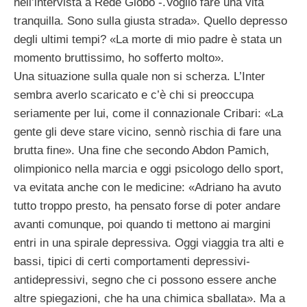
nell’intervista a Rede Globo -.Voglio fare una vita
tranquilla. Sono sulla giusta strada». Quello depresso
degli ultimi tempi? «La morte di mio padre è stata un
momento bruttissimo, ho sofferto molto».
Una situazione sulla quale non si scherza. L’Inter
sembra averlo scaricato e c’è chi si preoccupa
seriamente per lui, come il connazionale Cribari: «La
gente gli deve stare vicino, sennò rischia di fare una
brutta fine». Una fine che secondo Abdon Pamich,
olimpionico nella marcia e oggi psicologo dello sport,
va evitata anche con le medicine: «Adriano ha avuto
tutto troppo presto, ha pensato forse di poter andare
avanti comunque, poi quando ti mettono ai margini
entri in una spirale depressiva. Oggi viaggia tra alti e
bassi, tipici di certi comportamenti depressivi-
antidepressivi, segno che ci possono essere anche
altre spiegazioni, che ha una chimica sballata». Ma a