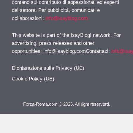
contano sul contributo di appassionati ed esperti
del settore. Per pubblicità, comunicati e
collaborazioni:
info@isayblog.com
This website is part of the IsayBlog! network. For
advertising, press releases and other
opportunities:
info@isayblog.comContattaci
:
info@isa
Dichiarazione sulla Privacy (UE)
Cookie Policy (UE)
Forza-Roma.com © 2026. All right reserverd.