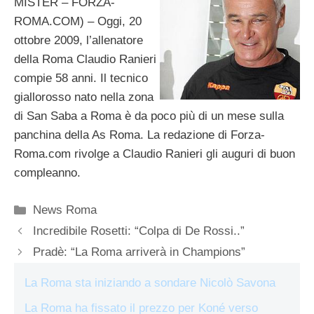
MISTER – FORZA-
ROMA.COM) – Oggi, 20
ottobre 2009, l’allenatore
della Roma Claudio Ranieri
compie 58 anni. Il tecnico
giallorosso nato nella zona
di San Saba a Roma è da poco più di un mese sulla
panchina della As Roma. La redazione di Forza-
Roma.com rivolge a Claudio Ranieri gli auguri di buon
compleanno.
Categorie
News Roma
Incredibile Rosetti: “Colpa di De Rossi..”
Pradè: “La Roma arriverà in Champions”
La Roma sta iniziando a sondare Nicolò Savona
La Roma ha fissato il prezzo per Koné verso