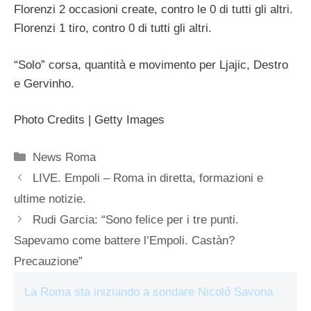
Florenzi 2 occasioni create, contro le 0 di tutti gli altri.
Florenzi 1 tiro, contro 0 di tutti gli altri.
“Solo” corsa, quantità e movimento per Ljajic, Destro
e Gervinho.
Photo Credits | Getty Images
Categorie
News Roma
LIVE. Empoli – Roma in diretta, formazioni e
ultime notizie.
Rudi Garcia: “Sono felice per i tre punti.
Sapevamo come battere l’Empoli. Castàn?
Precauzione”
La Roma sta iniziando a sondare Nicolò Savona