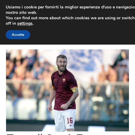
Vai
Usiamo i cookie per fornirti la miglior esperienza d'uso e navigazio
al
nostro sito web.
You can find out more about which cookies we are using or switc
contenuto
ME
off in
settings
.
Accetta