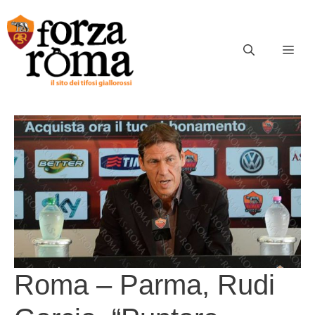
Vai
al
contenuto
ME
Roma – Parma, Rudi