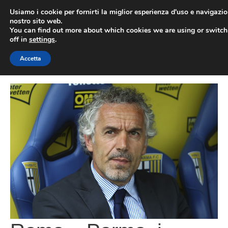
Vai
Usiamo i cookie per fornirti la miglior esperienza d'uso e navigazio
al
nostro sito web.
You can find out more about which cookies we are using or switc
contenuto
ME
off in
settings
.
Accetta