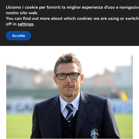
Vai
Usiamo i cookie per fornirti la miglior esperienza d'uso e navigazio
al
nostro sito web.
You can find out more about which cookies we are using or switc
contenuto
ME
off in
settings
.
Accetta