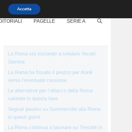
Accetta
DITORIALI
PAGELLE
SERIE A
La Roma sta iniziando a sondare Nicolò
Savona
La Roma ha fissato il prezzo per Koné
verso l’eventuale cessione
Le alternative per l’attacco della Roma
valutate in questa fase
Segnali positivi su Summerville alla Roma
in questi giorni
La Roma continua a lavorare su Tresoldi in