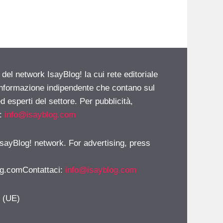
 del network IsayBlog! la cui rete editoriale
 informazione indipendente che contano sul
d esperti del settore. Per pubblicità,
i:
info@isayblog.com
 IsayBlog! network. For advertising, press
g.comContattaci
:
info@isayblog.com
y (UE)