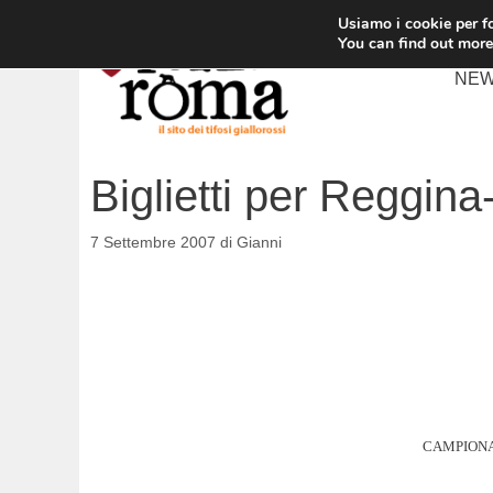
Vai
Usiamo i cookie per fo
al
You can find out more
contenuto
NE
Biglietti per Reggi
7 Settembre 2007
di
Gianni
CAMPIONA