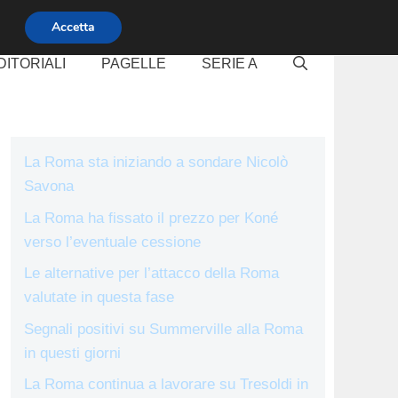
Accetta
DITORIALI
PAGELLE
SERIE A
La Roma sta iniziando a sondare Nicolò
Savona
La Roma ha fissato il prezzo per Koné
verso l’eventuale cessione
Le alternative per l’attacco della Roma
valutate in questa fase
Segnali positivi su Summerville alla Roma
in questi giorni
La Roma continua a lavorare su Tresoldi in