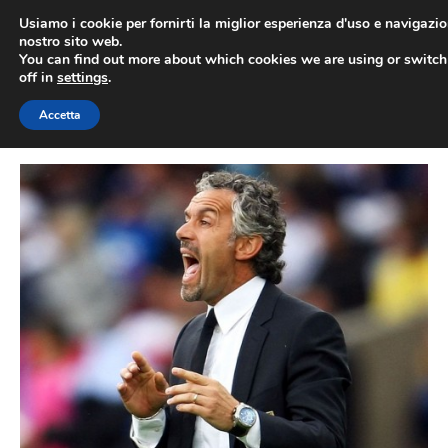
Vai
Usiamo i cookie per fornirti la miglior esperienza d'uso e navigazio
al
nostro sito web.
You can find out more about which cookies we are using or switc
contenuto
ME
off in
settings
.
Accetta