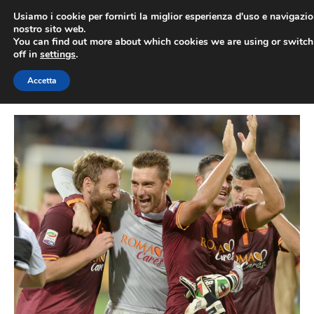
Vai
Usiamo i cookie per fornirti la miglior esperienza d'uso e navigazio
al
nostro sito web.
You can find out more about which cookies we are using or switc
contenuto
ME
off in
settings
.
Accetta