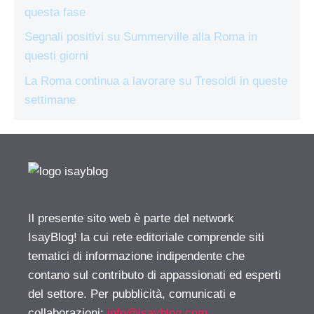
questa fase
Segnali positivi su Summerville alla Roma in
questi giorni
La Roma continua a lavorare su Tresoldi in queste
settimane
Il presente sito web è parte del network
IsayBlog! la cui rete editoriale comprende siti
tematici di informazione indipendente che
contano sul contributo di appassionati ed esperti
del settore. Per pubblicità, comunicati e
collaborazioni:
info@isayblog.com