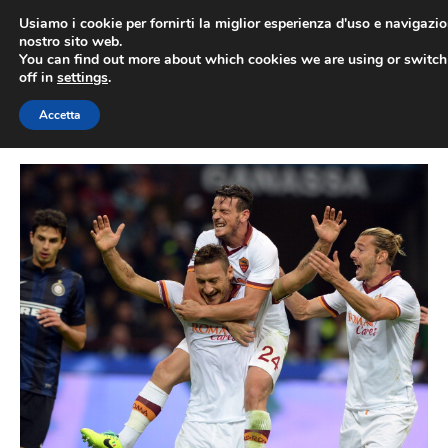
Vai
Usiamo i cookie per fornirti la miglior esperienza d'uso e navigazio
al
nostro sito web.
You can find out more about which cookies we are using or switc
contenuto
ME
off in
settings
.
Accetta