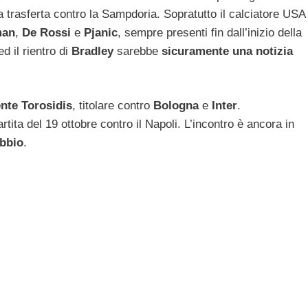
a trasferta contro la Sampdoria. Sopratutto il calciatore USA
man
,
De Rossi
e
Pjanic
, sempre presenti fin dall’inizio della
d il rientro di
Bradley
sarebbe
sicuramente una notizia
nte Torosidis
, titolare contro
Bologna
e
Inter
.
tita del 19 ottobre contro il Napoli. L’incontro è ancora in
ubbio
.