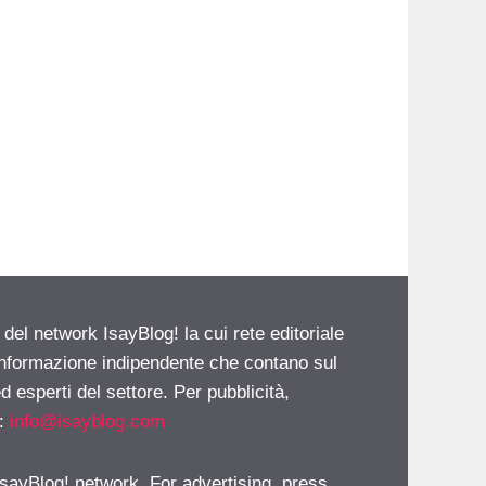
 del network IsayBlog! la cui rete editoriale
 informazione indipendente che contano sul
d esperti del settore. Per pubblicità,
i:
info@isayblog.com
 IsayBlog! network. For advertising, press