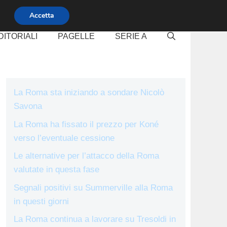
Accetta
DITORIALI
PAGELLE
SERIE A
La Roma sta iniziando a sondare Nicolò
Savona
La Roma ha fissato il prezzo per Koné
verso l’eventuale cessione
Le alternative per l’attacco della Roma
valutate in questa fase
Segnali positivi su Summerville alla Roma
in questi giorni
La Roma continua a lavorare su Tresoldi in