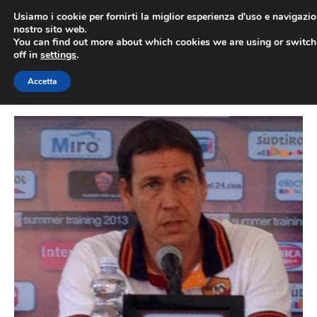
Vai
Usiamo i cookie per fornirti la miglior esperienza d'uso e navigazio
al
nostro sito web.
You can find out more about which cookies we are using or switc
contenuto
ME
off in
settings
.
Accetta