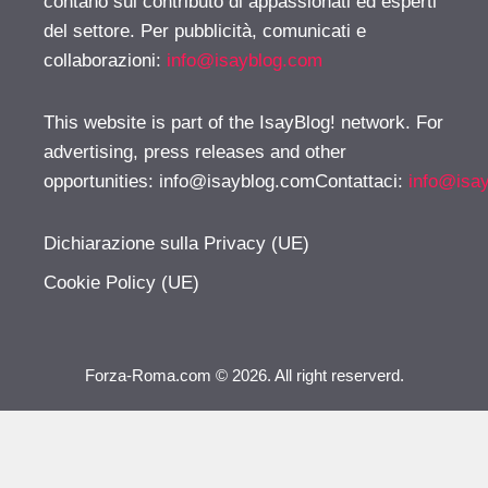
contano sul contributo di appassionati ed esperti
del settore. Per pubblicità, comunicati e
collaborazioni:
info@isayblog.com
This website is part of the IsayBlog! network. For
advertising, press releases and other
opportunities:
info@isayblog.comContattaci
:
info@isa
Dichiarazione sulla Privacy (UE)
Cookie Policy (UE)
Forza-Roma.com © 2026. All right reserverd.