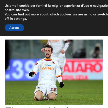
Vai
Usiamo i cookie per fornirti la miglior esperienza d'uso e navigazio
al
nostro sito web.
You can find out more about which cookies we are using or switc
contenuto
ME
off in
settings
.
Accetta