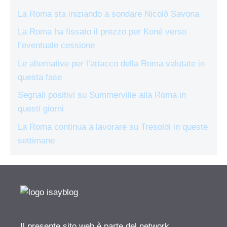
La Roma sta iniziando a sondare Nicolò Savona
La Roma ha fissato il prezzo per Koné verso
l’eventuale cessione
Le alternative per l’attacco della Roma valutate in
questa fase
Segnali positivi su Summerville alla Roma in
questi giorni
La Roma continua a lavorare su Tresoldi in queste
settimane
Il presente sito web è parte del network