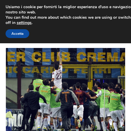
Vai
Usiamo i cookie per fornirti la miglior esperienza d'uso e navigazio
al
nostro sito web.
You can find out more about which cookies we are using or switc
contenuto
ME
off in
settings
.
Accetta