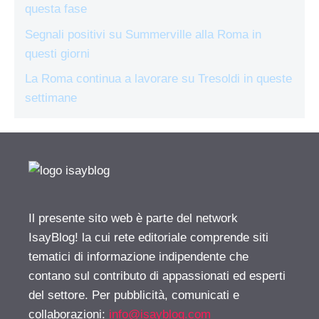
questa fase
Segnali positivi su Summerville alla Roma in
questi giorni
La Roma continua a lavorare su Tresoldi in queste
settimane
Il presente sito web è parte del network
IsayBlog! la cui rete editoriale comprende siti
tematici di informazione indipendente che
contano sul contributo di appassionati ed esperti
del settore. Per pubblicità, comunicati e
collaborazioni:
info@isayblog.com