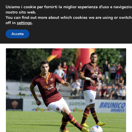
Vai
Usiamo i cookie per fornirti la miglior esperienza d'uso e navigazio
al
nostro sito web.
You can find out more about which cookies we are using or switc
contenuto
ME
off in
settings
.
Accetta