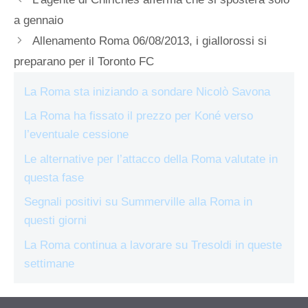
a gennaio
Allenamento Roma 06/08/2013, i giallorossi si
preparano per il Toronto FC
La Roma sta iniziando a sondare Nicolò Savona
La Roma ha fissato il prezzo per Koné verso
l’eventuale cessione
Le alternative per l’attacco della Roma valutate in
questa fase
Segnali positivi su Summerville alla Roma in
questi giorni
La Roma continua a lavorare su Tresoldi in queste
settimane