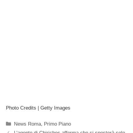
Photo Credits | Getty Images
Categorie
News Roma
,
Primo Piano
L’agente di Chiriches afferma che si sposterà solo