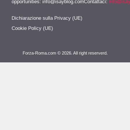
opportunities:
info@isayblog.comContattaci
:
info@isa
Dichiarazione sulla Privacy (UE)
Cookie Policy (UE)
Forza-Roma.com © 2026. All right reserverd.