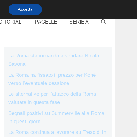
Accetta
DITORIALI
PAGELLE
SERIE A
La Roma sta iniziando a sondare Nicolò
Savona
La Roma ha fissato il prezzo per Koné
verso l’eventuale cessione
Le alternative per l’attacco della Roma
valutate in questa fase
Segnali positivi su Summerville alla Roma
in questi giorni
La Roma continua a lavorare su Tresoldi in