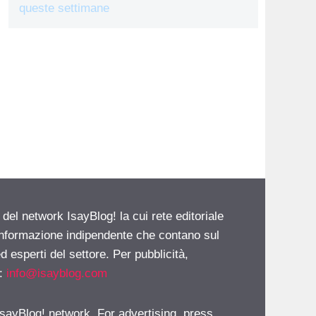
queste settimane
 del network IsayBlog! la cui rete editoriale
 informazione indipendente che contano sul
d esperti del settore. Per pubblicità,
i:
info@isayblog.com
 IsayBlog! network. For advertising, press