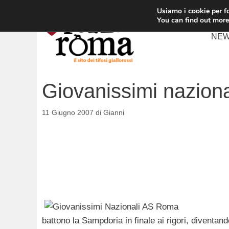
Vai
Usiamo i cookie per fo
al
You can find out more
contenuto
NE
Giovanissimi naziona
11 Giugno 2007
di
Gianni
battono la Sampdoria in finale ai rigori, diventand