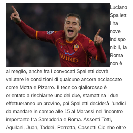
Luciano
Spallett
i ha
nove
indispo
nibili, la
Roma
non è
al meglio, anche fra i convocati Spalletti dovrà
valutare le condizioni di qualcuno ancora acciaccato
come Motta e Pizarro. Il tecnico giallorosso è
orientato a rischiarne uno dei due, stamattina i due
effettueranno un provino, poi Spalletti deciderà l’undici
da mandare in campo alle 15 al Marassi nell’incontro
importante fra Sampdoria e Roma. Assenti Totti,
Aquilani, Juan, Taddei, Perrotta, Cassetti Cicinho oltre