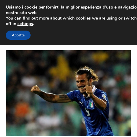
Vai
Usiamo i cookie per fornirti la miglior esperienza d'uso e navigazio
al
nostro sito web.
You can find out more about which cookies we are using or switc
contenuto
ME
off in
settings
.
Accetta