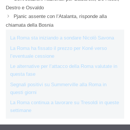
Destro e Osvaldo
Pjanic assente con l’Atalanta, risponde alla
chiamata della Bosnia
La Roma sta iniziando a sondare Nicolò Savona
La Roma ha fissato il prezzo per Koné verso
l’eventuale cessione
Le alternative per l’attacco della Roma valutate in
questa fase
Segnali positivi su Summerville alla Roma in
questi giorni
La Roma continua a lavorare su Tresoldi in queste
settimane