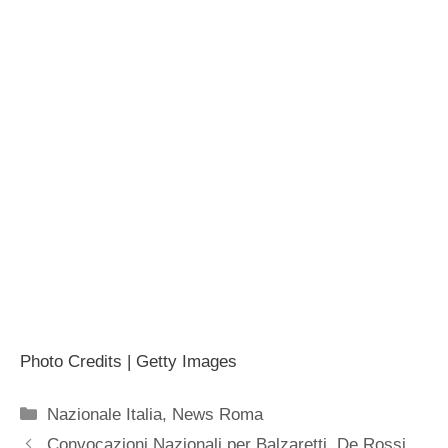
Photo Credits | Getty Images
Categorie
Nazionale Italia
,
News Roma
Convocazioni Nazionali per Balzaretti, De Rossi,