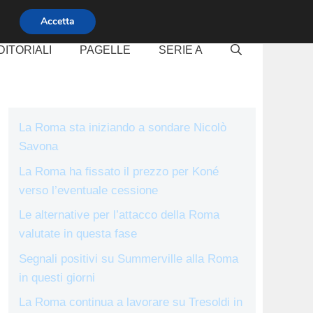
Accetta
DITORIALI
PAGELLE
SERIE A
La Roma sta iniziando a sondare Nicolò
Savona
La Roma ha fissato il prezzo per Koné
verso l’eventuale cessione
Le alternative per l’attacco della Roma
valutate in questa fase
Segnali positivi su Summerville alla Roma
in questi giorni
La Roma continua a lavorare su Tresoldi in