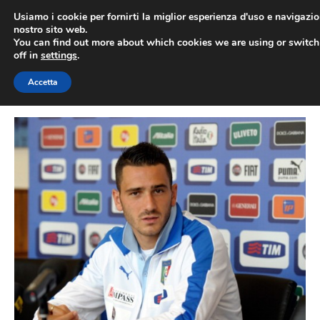
Vai
Usiamo i cookie per fornirti la miglior esperienza d'uso e navigazio
al
nostro sito web.
You can find out more about which cookies we are using or switc
contenuto
ME
off in
settings
.
Accetta